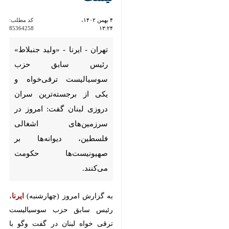
85364258
تهران - ایرنا - «ولید جنبلاط»
رئیس سابق حزب سوسیالیست
ترقی‌خواه و یکی از برجسته‌ترین
سران دروزی لبنان گفت: امروز در
سرزمین‌های اشغالی فلسطین،
دیوانه‌ها بر صهیونیست‌ها
حکومت می‌کنند.
به گزارش امروز (چهارشنبه)
ایرنا
،
رئیس سابق حزب سوسیالیست ترقی
خواه لبنان در گفت وگو با روزنامه
«الاخبار» این کشور با بیان اینکه
امروز در سرزمین های اشغالی
♿︎
فلسطین دیوانه ها بر صهیونیست ها
حکومت می کنند، افزود: یک نخست