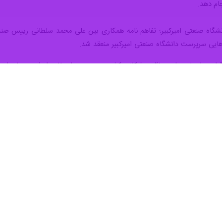
م دهد.
شگاه صنعتی امیرکبیر؛ تفاهم نامه همکاری بین علی محمد سلطانی رییس صند
ایی سرپرست دانشگاه صنعتی امیرکبیر منعقد شد.
گرا در راستای حل مسائل، مشکلات کشور و همچنین استفاده از فرصت‌های استا
و توسعه تعاملات و همکاری‌های پژوهشی از رویکردهای این صندوق است، صن
 از ظرفیت‌های پژوهشی موجود در دانشگاه‌ها و مؤسسات پژوهشی اقدام به انع
موریت‌های پژوهشی و پیگیری تصویب و ابلاغ آن، سوق دادن اعضای هیات‌علم
یت مادی و معنوی از محققین دانشگاهی در جهت کمک به حل مسائل و موضوع
شگاه‌ دارای مأموریت ویژه پژوهشی در قالب کرسی‌های پژوهشی، طرح‌های پژ
 مقررات صندوق از موضوعات تفاهم نامه است.
ت، حمل و نقل و هوش مصنوعی به ترتیب ماموریت اول تا چهارم صندوق حمای
نامه سه سال از تاریخ امضاء و ثبت در صندوق است.