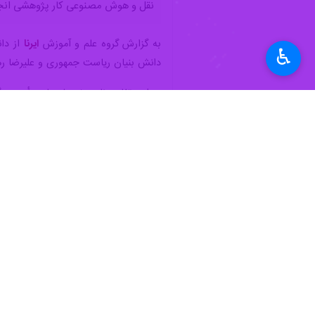
نقل و هوش مصنوعی کار پژوهشی انجا
به گزارش گروه علم و آموزش
ایرنا
از دان
♿︎
دانش بنیان ریاست جمهوری و علیرضا ره
در این تفاهم نامه پژوهش‌های مأموریت‌
از آنجا که حمایت از پژوهش‌های علمی 
توانمندی‌های نیروهای متخصص و استفاده
ترغیب دانشگاه‌ به بررسی و تعیین مأ
تحقیقاتی پیشرو و در مرز دانش و حما
عنوان شده است.
حمایت صندوق از پژوهشگران برجسته دان
مأموریت‌های ویژه در چارچوب ضوابط و
موضوعات آب، انرژی و محیط زیست، سلام
است. همچنین مدت و اعتبار این تفاهم‌