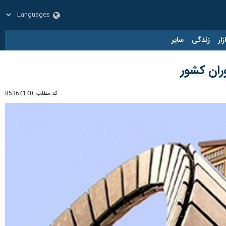
زار
زندگی
سایر
ران کشور
کد مطلب:
85364140