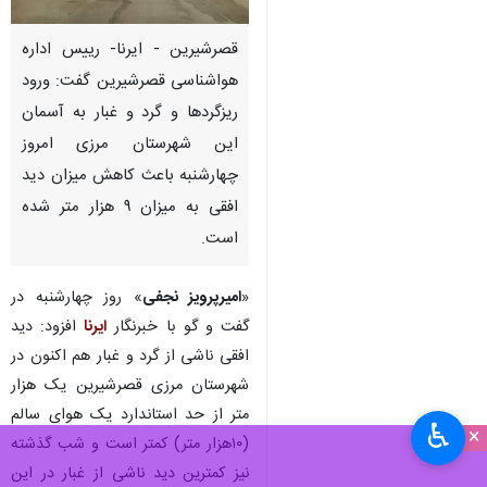
قصرشیرین - ایرنا- رییس اداره‌
هواشناسی قصرشیرین گفت: ورود
ریزگردها و گرد و غبار به آسمان
این شهرستان مرزی امروز
چهارشنبه باعث کاهش میزان دید
افقی به میزان ۹ هزار متر شده
است.
«
امیرپرویز نجفی
» روز چهارشنبه در
گفت و گو با خبرنگار
ایرنا
افزود: دید
افقی ناشی از گرد و غبار هم اکنون در
شهرستان مرزی قصرشیرین یک هزار
متر از حد استاندارد یک هوای سالم
♿︎
×
(۱۰هزار متر) کمتر است و شب گذشته
نیز کمترین دید ناشی از غبار در این