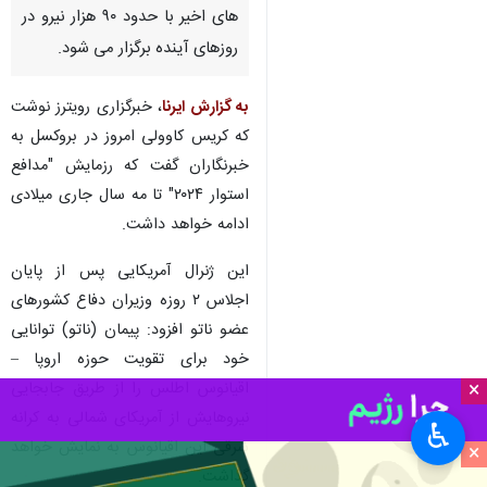
تهران – ایرنا - فرمانده ارشد
سازمان پیمان آتلانتیک شمالی
(ناتو) امروز اعلام کرد که بزرگترین
رزمایش این بلوک نظامی در دهه
های اخیر با حدود ۹۰ هزار نیرو در
روزهای آینده برگزار می شود.
به گزارش ایرنا
، خبرگزاری رویترز نوشت
که کریس کاوولی امروز در بروکسل به
خبرنگاران گفت که رزمایش "مدافع
استوار ۲۰۲۴" تا مه سال جاری میلادی
ادامه خواهد داشت.
×
♿︎
این ژنرال آمریکایی پس از پایان
×
اجلاس ۲ روزه وزیران دفاع کشورهای