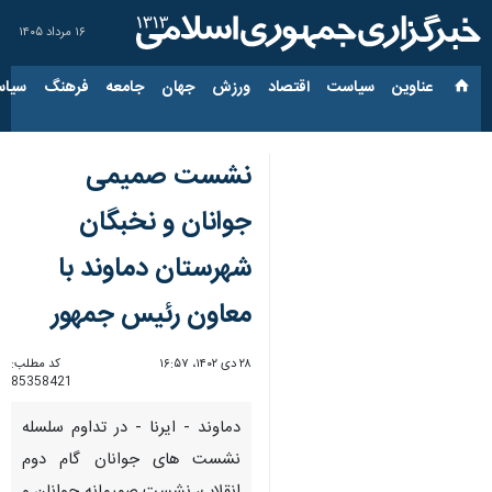
۱۶ مرداد ۱۴۰۵
عناوین‌
سیاست
اقتصاد
ورزش
جهان
جامعه
فرهنگ
سیاس
نشست صمیمی
جوانان و نخبگان
شهرستان دماوند با
معاون رئیس جمهور
۲۸ دی ۱۴۰۲، ۱۶:۵۷
کد مطلب:
85358421
دماوند - ایرنا - در تداوم سلسله
نشست های جوانان گام دوم