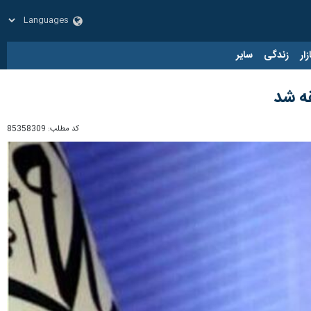
زار
زندگی
سایر
قه شد
کد مطلب:
85358309