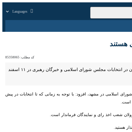
زار
زندگی
سایر
کد مطلب:
85358065
مشهد- ایرنا- استاندار خرسان رضوی گفت: چهار میلیون و ۷۰۰ هزار نفر در این استان واجد شرایط رای دادن در انتخابات مجلس شورای اسلامی و خبرگان رهبری در ۱۱ اسفند ماه هستند و شاهد
سلامی در مشهد، افزود: با توجه به زمانی که تا انتخابات در پیش داریم و
عب اخذ رای و نمایندگان فرماندار است.
ستید.