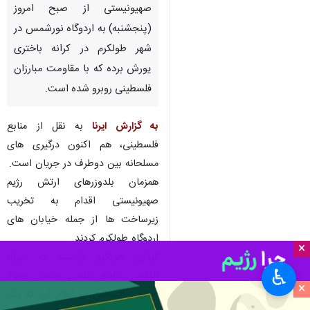
صهیونیستی از صبح امروز
(پنجشنبه) به اردوگاه نورشمس در
شهر طولکرم در کرانه باختری
یورش برده که با مقاومت مبارزان
فلسطینی روبرو شده است.
به گزارش ایرنا
به نقل از منابع
فلسطینی، هم اکنون درگیری های
مسلحانه بین دوطرف در جریان است.
همزمان بلدوزرهای ارتش رژیم
صهیونیستی اقدام به تخریب
زیرساخت ها از جمله خیابان های
اردوگاه طولکرم کردند.
×
گردان طولکرم وابسته به سرایا
♿︎
القدس شاخه نظامی جنبش جهاد
×
اسلامی فلسطین نیز اعلام کرد که یک