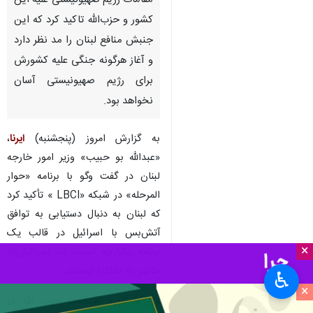
مقامات رژیم صهیونیستی علیه این
کشور و حزب‌الله تاکید کرد که این
جنبش منافع لبنان را مد نظر دارد
و آغاز هرگونه جنگی علیه کشورش
برای رژیم صهیونیستی آسان
نخواهد بود.
به گزارش امروز (پنجشنبه)
ایرنا
،
«عبدالله بو حبیب» وزیر امور خارجه
لبنان در گفت‌ وگو با برنامه «حوار
المرحله» در شبکه «LBCI » تأکید کرد
که لبنان به دنبال دستیابی به توافق
آتش‌بس با اسرائیل در قالب یک
×
برنامه یکپارچه است، اما اسرائیلی‌ها
حاضر به مذاکره نیستند.
♿︎
×
وی با تایید اقدامات حزب الله در