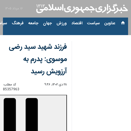
۱۶ مرداد ۱۴۰۵
عناوین‌
سیاست
اقتصاد
ورزش
جهان
جامعه
فرهنگ
سیاس
فرزند شهید سید رضی
موسوی: پدرم به
آرزویش رسید
۲۸ دی ۱۴۰۲، ۹:۴۶
کد مطلب:
85357963
00:00