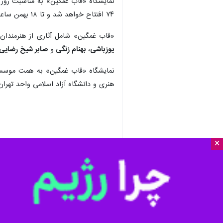
۷۴ افتتاح خواهد شد و تا ۱۸ بهمن ساعت ۱۰ تا ۱۷ به استثنای روزهای پنجشنبه و جمعه برپاست.
«قاب غمگین» شامل آثاری از هنرمند
یوزباشی
،
بهنام زنگی
و
صابر شیخ رضایی
نمایشگاه «قاب غمگین» به همت موسسه
هنری و دانشگاه آزاد اسلامی واحد تهران
×