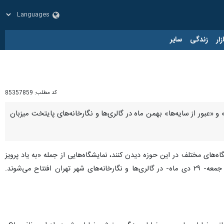
زار
زندگی
سایر
کد مطلب:
85357859
عبور از سایه‌ها» بهمن ماه در گالری‌ها و نگارخانه‌های پایتخت میزبان
‌های مختلف در این حوزه دیدن کنند، نمایشگاه‌هایی از جمله «به یاد پرویز
کلانتری»، «ستایشگر زندگی، عشق و زیبایی»، «رویش»، «و آنگاه نبودم»، «کلکسیونر مدرن»، «خط آذین» و «کارما» جمعه- ۲۹ دی ماه- در گالری‌ها و نگارخانه‌های شهر تهران افتتاح می‌شوند.