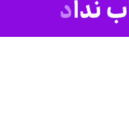
رویا راعی