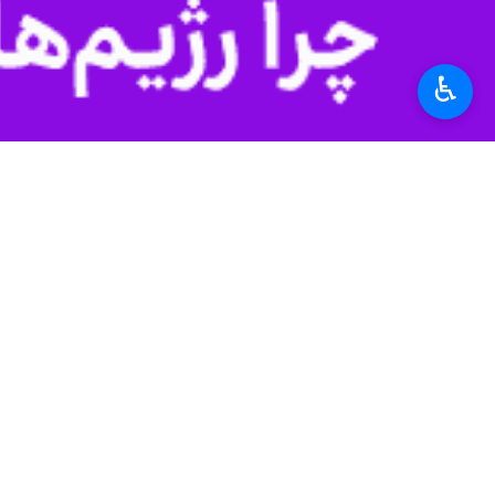
۰ نفر
♿︎
برچسب‌ها
مشارکت انتخاباتی
مجمع تشخیص مصلحت نظام
صادق آملی لاریجانی
پروندهٔ خبری
نظر شما
انتخابات ۱۱ اسفند ۱۴۰۲
*
لطفا متن تصویر را در جعبه متن وارد کنید