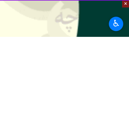
×
به گزارش چهارشنبه
ایرنا
از "گلوبال‌اند
کرد، اشاره‌ای نکرد.
♿︎
ترودو هفته گذشته اعلام کرد که حمایت ا
اما کارشناسان معتقدند که این اظهارا
در غزه, پیروی خواهد کرد.
نخستین جلسه دادگاه دیوان بین‌المللی د
و تیم حقوقی این کشور به طور جداگانه 
به گزارش روز پنجشنبه ایرنا به نقل از 
حدود سه ساعت به طول خواهد انجامید و مهل
از سوی دیگر، وزارت دادگستری اسرائیل 
دادگاه فقط از اسرائیل خواهد خواست که
در همین حال، اتحادیه عرب نیز بر حمایت