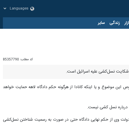
زار
زندگی
سایر
کد مطلب:
85357790