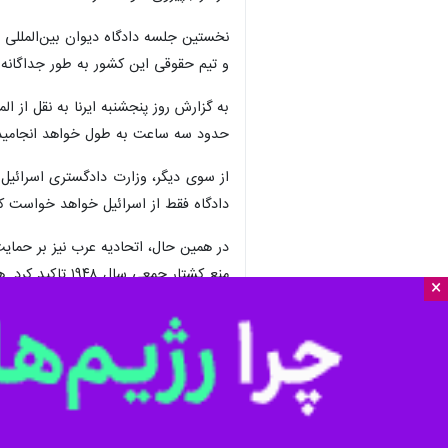
×
تهران-ایرنا- نخست‌وزیر کانادا روز چ