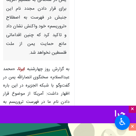
یمن در سخنانی به تصمیم آمریکا
برای قرار دادن مجدد نام این
جنبش در فهرست به اصطلاح
«تروریسم» خود واکنش نشان داد
و تاکید کرد که چنین اقداماتی
مانع حمایت یمن از ملت
فلسطین نخواهد شد.
به گزارش روز چهارشنبه
ایرنا
، «محمد
عبدالسلام» سخنگوی انصارالله یمن در
گفت‌وگو با شبکه الجزیره در این باره
اظهار داشت: آمریکا از موضوع قرار
دادن نام ما در فهرست تروریسم به
×
دنبال اهداف سیاسی است.
♿︎
وی تاکید کرد: کاری که ما در دریای
×
سرخ انجام دادیم، نوعی فشار برای