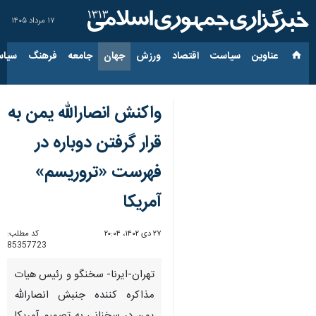
۱۷ مرداد ۱۴۰۵
عناوین‌
سیاست
اقتصاد
ورزش
جهان
جامعه
فرهنگ
سیاس
واکنش انصارالله یمن به
قرار گرفتن دوباره در
فهرست «تروریسم»
آمریکا
۲۷ دی ۱۴۰۲، ۲۰:۰۴
کد مطلب:
85357723
تهران-ایرنا- سخنگو و رئیس هیات
مذاکره کننده جنبش انصارالله