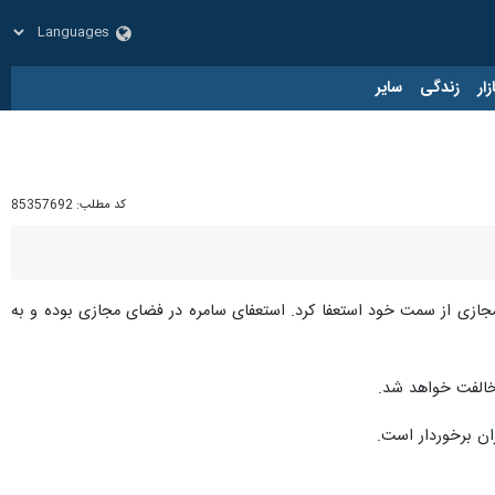
زار
زندگی
سایر
کد مطلب:
85357692