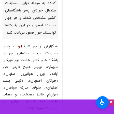
کننده به مرحله نهایی مسابقات
هندبال جوانان پسر باشگاه‌های
کشور مشخص شدند و هر چهار
نماینده اصفهان در این رقابت‌ها
توانستند جواز صعود دریافت کنند.
به گزارش روز چهارشنبه
ایرنا
، با پایان
مسابقات مرحله مقدماتی جوانان
باشگاه های کشور هشت تیم «پیکان
سبزوار»، «پلیمر خلیج فارس خرم
آباد»، «پرواز هوانیروز اصفهان»،
«جوانان اصفهان»، «گیتی پسند
اصفهان»، «فولاد مبارکه سپاهان»،
«فرازبام خائیز دهدشت» و «هیات
♿︎
هندبال قم» به مرحله نهایی این
×
مسابقات صعود کردند.