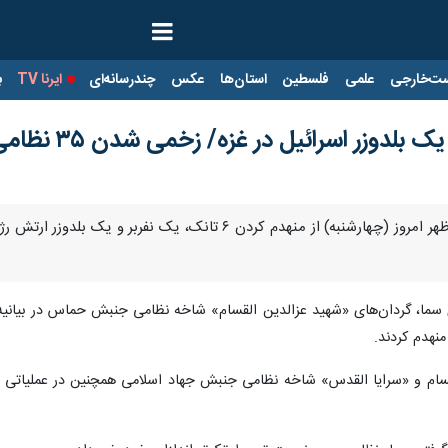
ت‌خارجی
علمی
فلسطین
استان‌ها
عکس
چندرسانه‌ای
ایرنا TV
با
تهران-ایرنا- مقاومت فلسطین بعد از ظهر امروز (چهارشنبه) از 
 سما، گردان‌های «شهید عزالدین القسام» شاخه نظامی جنبش حماس در بیانیه‌
منهدم کردند.
القسام و «سرایا القدس» شاخه نظامی جنبش جهاد اسلامی همچنین در عملیاتی