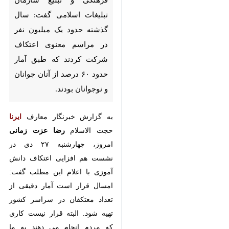
گفت: سال گذشته حدود یک
میلیون نفر در مراسم معنوی
اعتکاف شرکت کردند که طبق آمار
حدود ۶۰ درصد از آنان جوانان و
نوجوانان بودند.
به گزارش خبرنگار معارف
ایرنا
حجت
الاسلام
رضا عزت زمانی
امروز،
چهارشنبه ۲۷ دی در نشست هم
افزایی اعتکاف دانش آموزی با اعلام
این مطلب گفت: امسال قرار است
آمار دقیقی از تعداد معتکفان در
سراسر کشور تهیه شود. البته قرار
×
نیست کاری که مردم انجام می دهند
♿︎
به ما گزارش دهند ولی از مدیران
×
شهرستان ها خواسته ایم تا ضمن