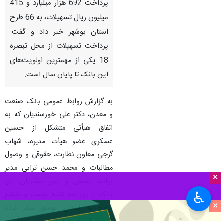
پرداخت 692 هزار میلیارد و 415
میلیون ریال تسهیلات، به 66 طرح
استان بوشهر خبر داد و گفت:
پرداخت تسهیلات از محل تبصره
18 یکی از مهمترین اولویت‌های
این بانک تا پایان سال است.
به گزارش روابط عمومی بانک صنعت
و معدن، دکتر علی خورسندیان که به
اتفاق هیأتی متشکل از حسین
عسکری عضو هیأت مدیره، شهاب
گرجی معاون نظارت، حقوقی و وصول
مطالبات و محمد حسن ترابی مدیر
×
روابط عمومی و امور مشتریان این
♿︎
بانک از روز سه شنبه بیست و ششم
×
دیماه به استان بوشهر سفر کرده