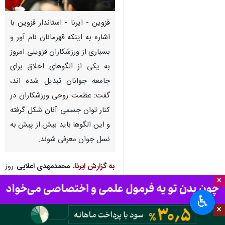
قزوین - ایرنا - استاندار قزوین با
اشاره به اینکه قهرمانان نام آور و
بسیاری از ورزشکاران قزوینی امروز
به یکی از الگوهای اخلاق برای
جامعه جوانان تبدیل شده اند،
گفت: عظمت روحی ورزشکاران در
کنار توان جسمی آنان شکل گرفته
و این الگوها باید بیش از پیش به
نسل جوان معرفی شوند.
به گزارش ایرنا
،
محمدمهدی اعلایی
روز
×
چهارشنبه و در حاشیه برگزاری مراسم
اهدای جوایز رهبر معظم انقلاب به
♿︎
قهرمانان مسابقات آسیایی و پارآسیایی
×
قزوینی توسط نماینده ولی فقیه در