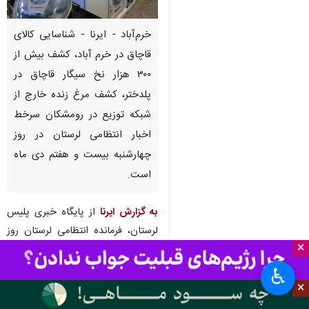
خرم‌آباد - ایرنا - شناسایی کالای
قاچاق در خرم آباد، کشف بیش از
۳۰۰ هزار نخ سیگار قاچاق در
پلدختر، کشف مرغ زنده خارج از
شبکه توزیع در رومشکان سرخط
اخبار انتظامی لرستان در روز
چهارشنبه بیست و هفتم دی ماه
است.
به گزارش ایرنا
از پایگاه خبری پلیس
لرستان، فرمانده انتظامی لرستان روز
×
چهارشنبه گفت: هفت میلیارد و ۵۰۰
میلیون ریال کالای قاچاق در شهرستان
♿︎
×
خرم آباد کشف و ضبط شد.