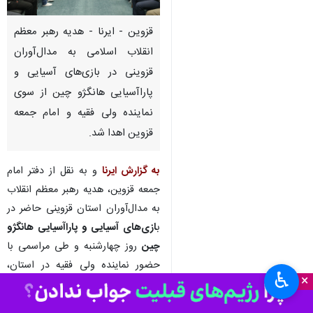
قزوین - ایرنا - هدیه رهبر معظم
انقلاب اسلامی به مدال‌آوران
قزوینی در بازی‌های آسیایی و
پاراآسیایی هانگژو چین از سوی
نماینده ولی فقیه و امام جمعه
قزوین اهدا شد.
به گزارش ایرنا
و به نقل از دفتر امام
جمعه قزوین، هدیه رهبر معظم انقلاب
به مدال‌آوران استان قزوینی حاضر در
ب
ازی‌های آسیایی و پاراآسیایی هانگژو
چین
روز چهارشنبه و طی مراسمی با
حضور نماینده ولی فقیه در استان،
♿︎
×
استاندار، مدیرکل ورزش و جوانان و
جمعی از ورزشکاران در دفتر امام