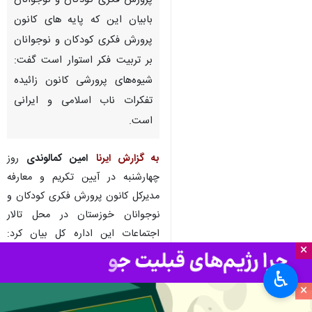
پرورش ‏فکری ‏کودکان و نوجوانان
بابیان این که پایه های کانون
پرورش فکری کودکان و نوجوانان
بر تربیت فکر استوار است گفت:
شیوه‌های پرورشی کانون زائیده
تفکرات ناب اسلامی و ایرانی
است.
به گزارش ایرنا
امین کمالوندی
روز
چهارشنبه در آیین تکریم و معارفه
مدیرکل کانون پرورش فکری کودکان و
نوجوانان خوزستان در محل تالار
اجتماعات این اداره کل بیان کرد:
×
همگرایی که در بدنه فعلی وزارتخانه
آموزش و پرورش وجود دارد در طول
♿︎
×
ادوار گذشته تاکنون بی سابقه است
که این موضوع نوید بخش یک اتفاق