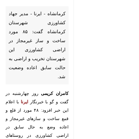
کشاورزی شهرستان کرمانشاه
گفت: ۸۵ مورد ساخت و ساز
غیرمجاز در اراضی کشاورزی این
شهرستان تخریب و اراضی به
حالت سابق اعاده وضعیت شد.
کامران کریمی
روز چهارشنبه در گفت و
گو با خبرنگار
ایرنا
با اعلام این خبر
افزود: ۴۸ مورد از قلع و قمع ساخت و
سازهای غیرمجاز و اعاده وضع به حال
سابق در اراضی کشاورزی در
روستاهای
چقاماران، رحیم آباد، بله
کبود و قزانچی، دهستان الهیارخانی
کرمانشاه بوده که در راستای اجرای
♿︎
تبصره ۲ قانون ماده ۱۰ حفظ کاربری
اراضی زراعی و باغ ها انجام گرفت.