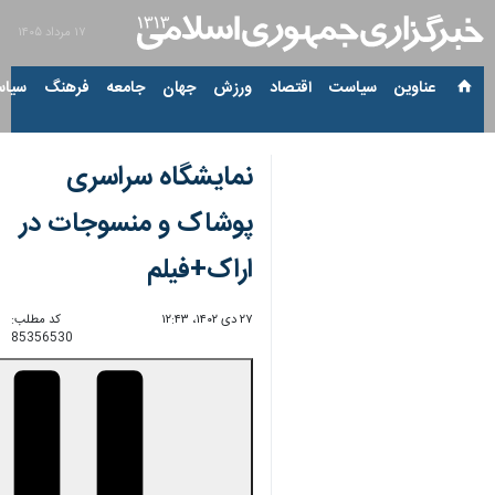
۱۷ مرداد ۱۴۰۵
عناوین‌
سیاست
اقتصاد
ورزش
جهان
جامعه
فرهنگ
سیاس
نمایشگاه سراسری
پوشاک و منسوجات در
اراک+فیلم
۲۷ دی ۱۴۰۲، ۱۲:۴۳
کد مطلب:
85356530
00:00
0:00
Unmute
Settings
PIP
Enter
Download