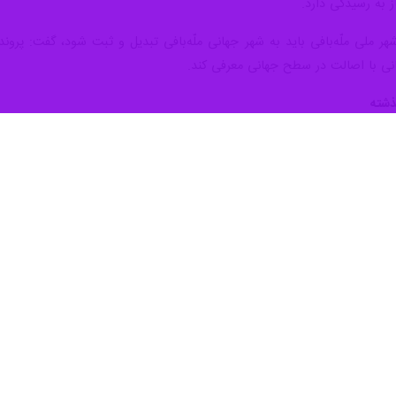
زه بزرگ استان که امسال عملیات اجرایی آن بعد از ۱۷ سال آغاز شد نیاز به تامین اعتبار ملی دارد.
ه شنبه در جلسه ستاد توسعه میراث فرهنگی، گردشگری و صنایع دستی خراسا
د از مصوبات سفر دوم دولت است که ماه‌های اخیر کلنگ‌زنی شد و تاکنون به
 کشور موزه بزرگ دارند، اظهار کرد: خراسان جنوبی استانی نوپا و جوان است بنا
روی کار آمدن دولت سیزدهم، برای خراسان جنوبی محورهای چندگانه‌ای به ع
ت شاهد حرکات خوب، متنوع و کارهای تیمی در حوزه صنایع دستی و گردشگری اس
 از ضعف حوزه زیرساختی گردشگری استان رنج می‌بریم.
به شهرستان‌ها مشکلات و چالش‌های حوزه میراث فرهنگی احصا و برای برخی
 و با جبران کمبودهای این بخش در سالهای آینده به سمت حوزه های نرم افز