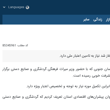
زار
زندگی
سایر
کد مطلب:
85345961