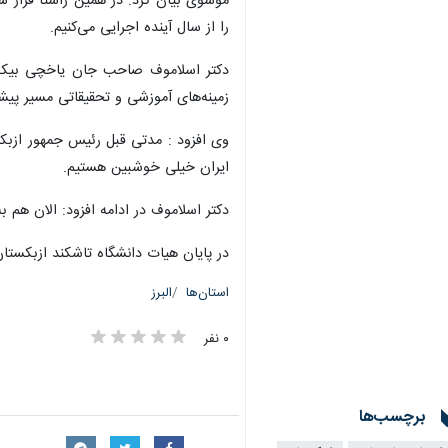
کرج -ایرنا- رئیس دانشکدگان کشاورزی 