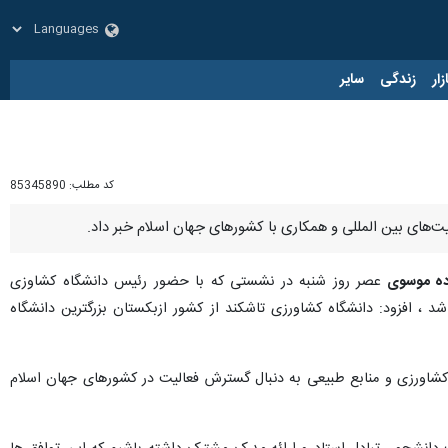
زار
زندگی
سایر
کد مطلب:
85345890