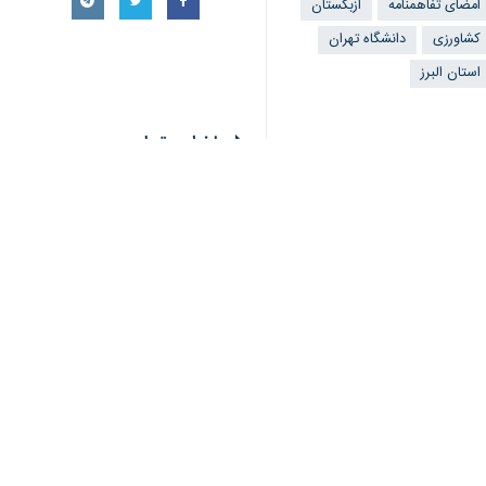
به گزارش ایرنا
از روابط عمومی دانشکدگ
ازبکستان و هیات همراه و مسئول روابط
کشاورزی در منطقه آسیای میانه(سی. آی. 
♿︎
وی اظهار کرد: دانشکدگان کشاورزی و من
×
و کشورهای همسایه است.
موسوی بیان کرد: در همین راستا قرار ش
را از سال آینده اجرایی می‌کنیم.
دکتر اسلاموف صاحب جان یاخچی بیکویچ
زمینه‌های آموزشی و تحقیقاتی مسیر پیش
وی افزود : مدتی قبل رئیس جمهور ازبکست
ایران خیلی خوشبین هستیم.
دکتر اسلاموف در ادامه افزود: الان هم 
در پایان هیات دانشگاه تاشکند ازبکستا