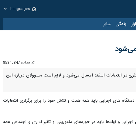
زار
زندگی
سایر
می‌شود
کد مطلب:
85345847