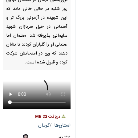
Pause
Play
00:00
00:00
×
♿︎
×