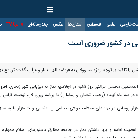
ت‌خارجی
علمی
فلسطین
استان‌ها
عکس
چندرسانه‌ای
ایرنا TV
با
نی در کشور ضروری است
کشور با تاکید بر توجه ویژه مسوولان به فریضه الهی نماز و قرآن، گفت: تروی
 در سه ماه آینده (رجب، شعبان و رمضان) با برنامه ریزی لازم نهضت قرآنی را 
وی اضافه کرد: هم اکنون بیش از
 اهمیت اقامه و برپا داشتن نماز در جامعه مطابق دستورهای اسلام همواره مو