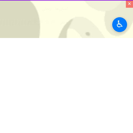
×
استان‌ها
زنجان
♿︎
۰ نفر
برچسب‌ها
ستاد اقامه نماز کشور
قرآن کریم
زنجان
پروندهٔ خبری
دومین سفر استانی رئیس جمهور
و هیات دولت به زنجان، میزبان
اخبار مرتبط
مهربانی ها
اجلاس سراسری نماز در
زنجان - ایرنا - سی ا