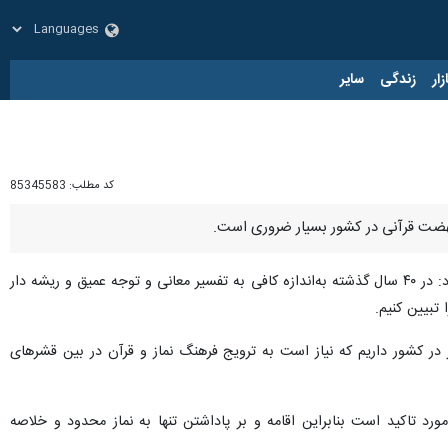
زار
زندگی
سایر
کد مطلب:
85345583
ج نهضت قرآنی در کشور بسیار ضروری است.
،‌ حجت الاسلام و المسلمین محسن قرائتی روز شنبه در اجلاسیه نماز به میزبانی شهر زنجان، افزود: در ۴۰ سال گذشته به‌اندازه کافی به تفسیر معانی و توجه عمیق و ریشه دار
تبیین کنیم.
 پنج هزار روحانی در نهادهای مختلف دولتی، نظامی و انتظامی و ۲۰ هزار طلبه نماز در کشور داریم که نیاز است به ترویج فرهنگ نماز و قرآن در بین قشرهای
رد تاکید است بنابراین اقامه و بر پاداشتن تنها به نماز محدود و خلاصه