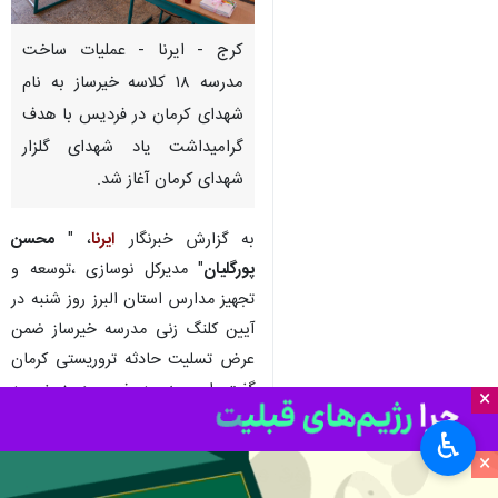
کرج - ایرنا - عملیات ساخت
مدرسه ۱۸ کلاسه خیرساز به نام
شهدای کرمان در فردیس با هدف
گرامیداشت یاد شهدای گلزار
شهدای کرمان آغاز شد.
به گزارش خبرنگار
ایرنا
، "
محسن
پورگلیان
" مدیرکل نوسازی ،توسعه و
تجهیز مدارس استان البرز روز شنبه در
آیین کلنگ زنی مدرسه خیرساز ضمن
عرض تسلیت حادثه تروریستی کرمان
گفت: این مدرسه خیری در زمینی به
×
مساحت حدود چهارهزار مترمربع و
♿︎
زیربنای ۲ هزار و ۷۰۰ مترمربع آموزشی
×
در فردیس ساخته می شود.