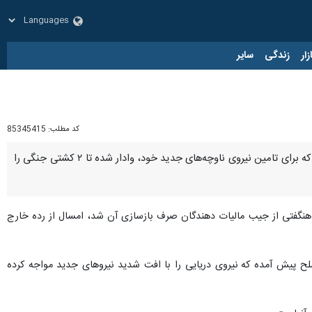
زار
زندگی
سایر
کد مطلب:
85345415
تهران- ایرنا- شبکه خبری جی‌بی‌ان (GBN) اعلام کرد که نیروی دریایی بریتانیا آنچنان دچار کمبود ملوان شده است که برای تامین نیروی ناوچه‌های جدید خود، وادار شده تا ۲ کشتی جنگی را
 هنگفتی از جیب مالیات دهندگان صرف بازسازی آن شد، امسال از رده خارج
 در پی "بحران جذب نیرو" در نیروهای مسلح پیش آمده که نیروی دریایی را با افت شدید نیروهای جدید مواجه کرده