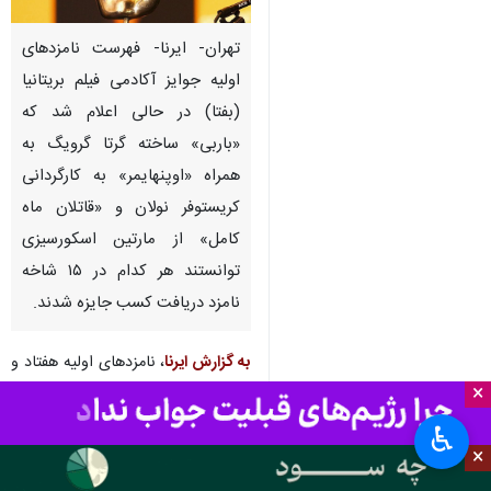
تهران- ایرنا- فهرست نامزدهای
اولیه جوایز آکادمی فیلم بریتانیا
(بفتا) در حالی اعلام شد که
«باربی» ساخته گرتا گرویگ به
همراه «اوپنهایمر» به کارگردانی
کریستوفر نولان و «قاتلان ماه
کامل» از مارتین اسکورسیزی
توانستند هر کدام در ۱۵ شاخه
نامزد دریافت کسب جایزه شدند.
به گزارش ایرنا
، نامزدهای اولیه هفتاد و
×
هشتمین دوره جوایز آکادمی فیلم اروپا
اعلام شدند و
باربی
،
اوپنهایمر
و
قاتلان
♿︎
ماه کامل
هر کدام با نامزدی در ۱۵
×
شاخه پیشتاز شدند.