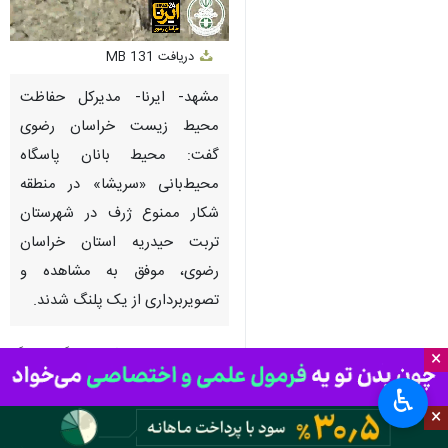
Unmute
Settings
PIP
Enter
Download
دریافت
131 MB
fullscreen
مشهد- ایرنا- مدیرکل حفاظت
محیط زیست خراسان رضوی
گفت: محیط بانان پاسگاه
محیط‌بانی «سریشا» در منطقه
شکار ممنوع ژرف در شهرستان
تربت حیدریه استان خراسان
رضوی، موفق به مشاهده و
تصویربرداری از یک پلنگ شدند.
مهدی اله پور روز شنبه در گفت و گو
×
با خبرنگار
ایرنا
افزود: این یازدهمین
♿︎
مشاهده پلنگ در مناطق تحت
×
مدیریت حفاظت محیط زیست