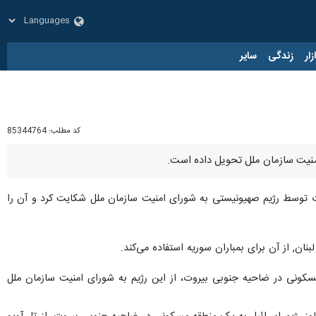
زار
زندگی
سایر
کد مطلب:
85344764