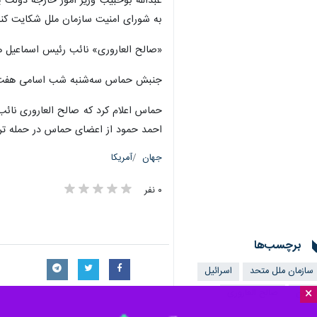
تهران-ایرنا- نماینده کشور لبنان در 
×