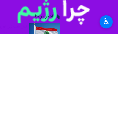
به گزارش جمعه شب
ایرنا
"خطرناک‌ترین مرحله" در حملات این رژیم
♿︎
در این شکایت، اسرائیل از ۶ موشک برای ترور این مقام حماس استفاده کرده و رژیم صهیونیستی با نقض حریم هوایی لبنان, از آن برای بمباران سوریه استفاده می‌کند.
به گزارش ایرنا
, پیش از این, وزیر امور
شکایت می‌کند.
عبدالله بوحبیب وزیر امور خارجه دولت پ
به شورای امنیت سازمان ملل شکایت کند
«صالح العاروری» نائب رئیس اسماعیل 
جنبش حماس سه‌شنبه شب اسامی هفت شهی
حماس اعلام کرد که صالح العاروری نائ
احمد حمود از اعضای حماس در حمله تر
جهان
آمریکا
۰ نفر