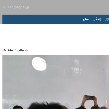
زار
زندگی
سایر
کد مطلب:
85344462