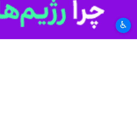
زنجان - ایرنا - کیومرث هاشمی وزیر ورزش و جوان
بیشتر بخوانید
♿︎
افزایش پنج میلیون مترمربع سرا
وزیر ورزش: افتتاح پروژه‌های نی
فیلم | بازدید وزیر ورزش و جوانان
وزیر ورزش و جوانان به مقام شهدا
پوستر رویداد ملی جامعه پرداز با 
فیلم | ورزشگاه امجدیه زنجان در 
استان‌ها
زنجان
۰ نفر
برچسب‌ها