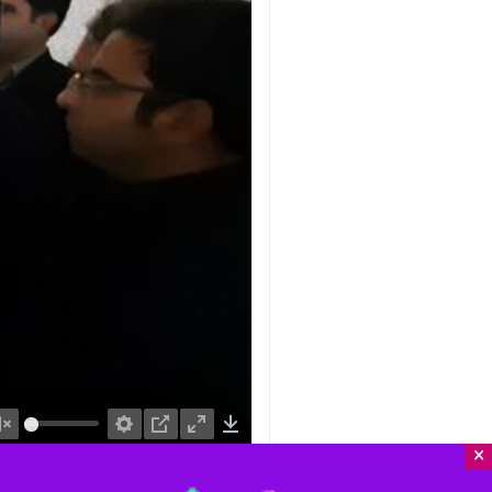
nmute
Settings
PIP
Enter
Download
×
دریافت
82 MB
fullscreen