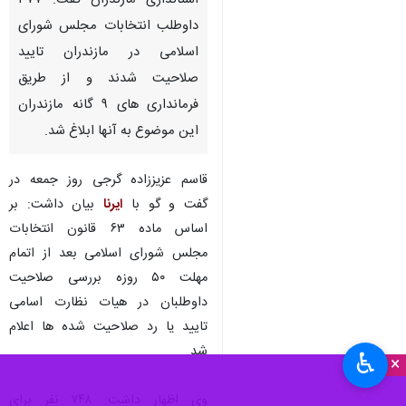
ساری- ایرنا- سرپرست معاونت
سیاسی، امنیتی و اجتماعی
استانداری مازندران گفت: ۳۷۷
داوطلب انتخابات مجلس شورای
اسلامی در مازندران تایید
صلاحیت شدند و از طریق
فرمانداری های ۹ گانه مازندران
این موضوع به آنها ابلاغ شد.
قاسم عزیززاده گرجی روز جمعه در
گفت و گو با
ایرنا
بیان داشت: بر
♿︎
اساس ماده ۶۳ قانون انتخابات
×
مجلس شورای اسلامی بعد از اتمام