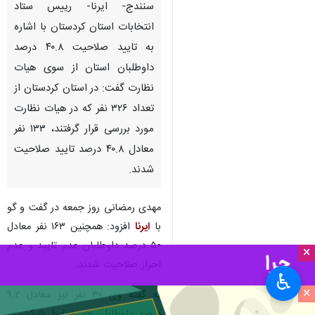
سنندج- ایرنا- رییس ستاد
انتخابات استان کردستان با اشاره
به تایید صلاحیت ۴۰.۸ درصد
داوطلبان استان از سوی هیات
نظارت گفت: در استان کردستان از
تعداد ۳۲۶ نفر که در هیات نظارت
مورد بررسی قرار گرفتند، ۱۳۳ نفر
معادل ۴۰.۸ درصد تایید صلاحیت
شدند.
مهدی رمضانی روز جمعه در گفت و گو
با
ایرنا
افزود: همچنین ۱۶۳ نفر معادل
۵۰ درصد داوطلبان عدم تایید و عدم
×
احراز صلاحیت شدند.
♿︎
×
به گفته وی ۳۰ نفر نیز معادل ۹.۲
درصد داوطلبان هم شرایط شرکت در