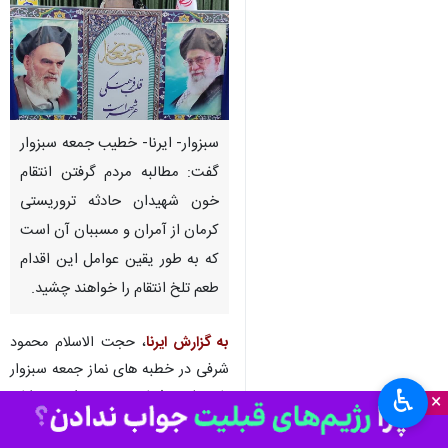
سبزوار- ایرنا- خطیب جمعه سبزوار
گفت: مطالبه مردم گرفتن انتقام
خون شهیدان حادثه تروریستی
کرمان از آمران و مسببان آن است
که به طور یقین عوامل این اقدام
طعم تلخ انتقام را خواهند چشید.
به گزارش ایرنا
، حجت الاسلام محمود
شرفی در خطبه های نماز جمعه سبزوار
♿︎
با تسلیت شهادت جمعی از هموطنان
×
در حادثه تروریستی کرمان، افزود: در