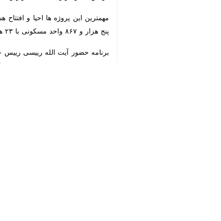
زنجان - ایرنا - بزرگترین کارخانه تو
♿︎
برداری رسید.
×
به گزارش خبرنگار
ایرنا
مجموعه تولیدی در یک محدوده ۲۰ هکتاری در شهر هیدج شهرستان ابهر واقع شده و فعالیت عمده آن تولید ورق های فولادی لوله های بدون درز است.
وی اظهار کرد: با تکمیل و به سرانجام ر
مدیرکل صنعت، معدن و تجارت استان زنجا