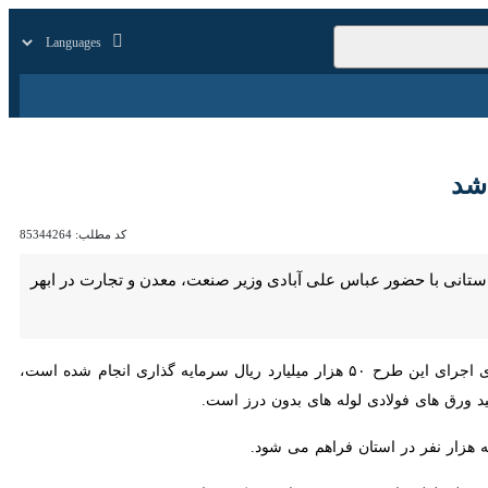
زار
زندگی
سایر
کد مطلب:
85344264