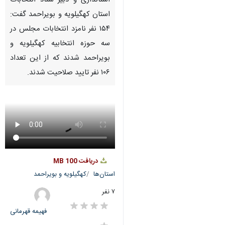
Pause
Play
00:00
00:00
♿︎
×