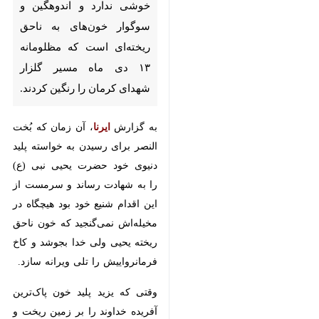
۱۳ دی ماه مسیر گلزار شهدای
کرمان را رنگین کردند.
به گزارش
ایرنا
، آن زمان که بُخت
النصر برای رسیدن به خواسته پلید
دنیوی خود حضرت یحیی نبی (ع) را
به شهادت رساند و سرمست از این
اقدام شنیع خود بود هیچگاه در
مخیله‌اش نمی‌گنجید که خون ناحق
ریخته یحیی ولی خدا بجوشد و کاخ
فرمانرواییش را تلی ویرانه سازد.
وقتی که یزید پلید خون پاک‌ترین
آفریده خداوند را بر زمین ریخت و
برای پیروزی‌اش بر حسین (ع) غریو و
هلهله شادی سر داد گمان نمی برد
حسین(ع)، یحیایی دیگر است و خون