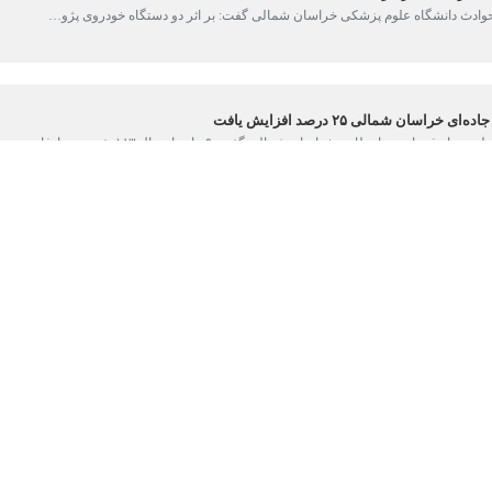
ت.
ه خبرنگار
ایرنا
اظهار کرد: این سانحه رانندگی ساعاتی پیش در جاده روستایی غ
 دستگاه آمبولانس به محل اعزام شدند.
ان شمالی به بیمارستان امام علی(ع) بجنورد منتقل شدند.