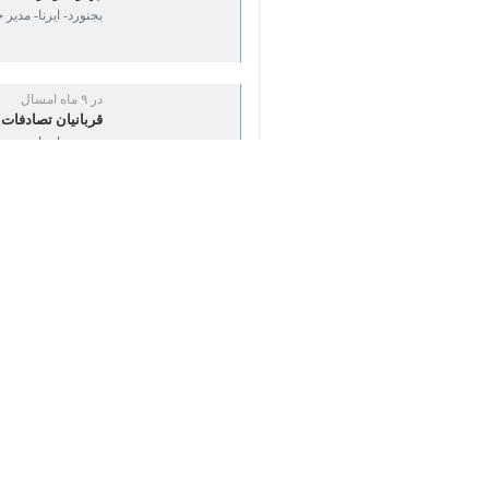
♿︎
رازوجرگلان هفت مصدوم بر جای گذاش
×
دکتر
تقی دولت آبادی
شامگاه پنجشنبه ب
وی افزود: برای این سانحه رانندگی چهار
دولت آبادی ادامه داد: مصدومان توسط نیروهای امدادی اورژانس ۱۱۵ و هلال احمر خراس
خراسان شمالی دارای ۳۰۱ کیلومتر مرز مشترک با کشور ترکمنستان است که بیشتر این مساحت در شهرستان راز و جرگلان واقع است.
این شهرستان سه بخش و ۶ دهستان دارد و ۹۵ درصد جمعیت این منطقه روستایی هستند
استان‌ها
خراسان شمالی
۰ نفر