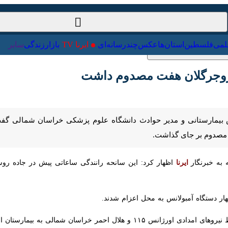
ت‌خارجی
علمی
فلسطین
استان‌ها
عکس
چندرسانه‌ای
ایرنا TV
با