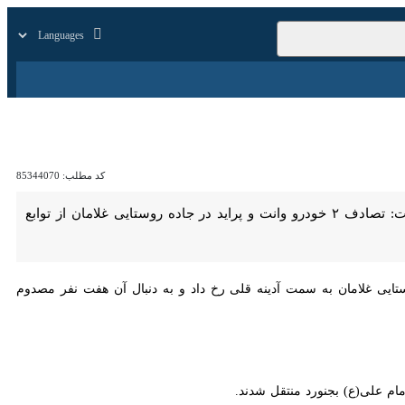
زار
زندگی
سایر
کد مطلب:
85344070