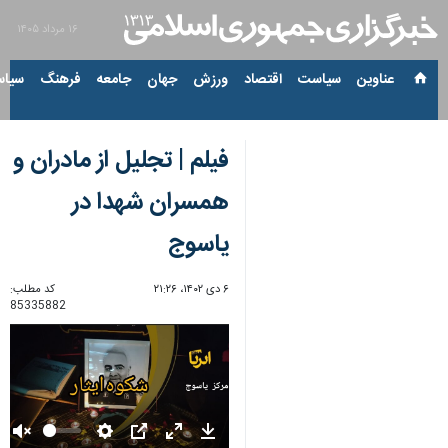
۱۶ مرداد ۱۴۰۵
عناوین‌
سیاست
اقتصاد
ورزش
جهان
جامعه
فرهنگ
سیاس
فیلم | تجلیل از مادران و
همسران شهدا در
یاسوج
۶ دی ۱۴۰۲، ۲۱:۲۶
کد مطلب:
85335882