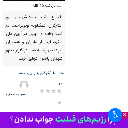
Unmute
Settings
PIP
Enter
Download
دریافت
15 MB
fullscreen
یاسوج - ایرنا- بنیاد شهید و امور
ایثارگران کهگیلویه وبویراحمد در
شب وفات ام البنین در آیین ملی
شکوه ایثار از مادران و همسران
شهدا چهارشنبه شب در گلزار مطهر
شهدای یاسوج تجلیل کردـ
استان‌ها
کهگیلویه و بویراحمد
۱ نفر
حسین خدمتی
♿︎
×
برچسب‌ها