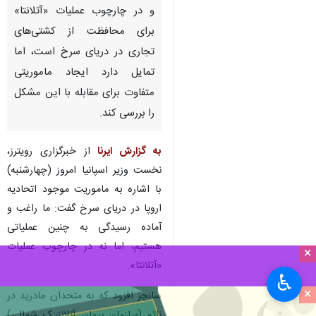
و در چارچوب عملیات «آتلانتا»
برای محافظت از کشتی‌های
تجاری در دریای سرخ است، اما
تمایل دارد ایجاد ماموریتی
متفاوت برای مقابله با این مشکل
را بررسی کند.
به گزارش ایرنا
از خبرگزاری رویترز،
نخست وزیر اسپانیا امروز (چهارشنبه)
با اشاره به ماموریت موجود اتحادیه
اروپا در دریای سرخ گفت: ما راغب و
آماده رسیدگی به چنین عملیاتی
هستیم، اما نه در چارچوب عملیات
×
«آتلانتا».
♿︎
×
سانچز افزود که به متحدان مادرید در
ناتو (سازمان پیمان آتلانتیک شمالی)