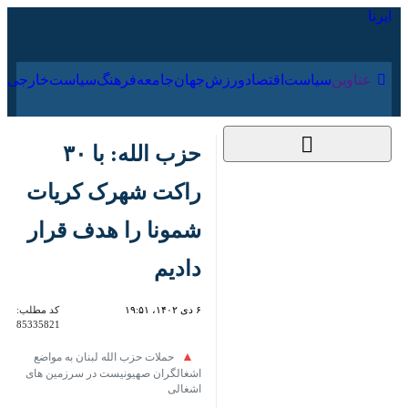
۱۶ مرداد ۱۴۰۵
عناوین‌
سیاست
اقتصاد
ورزش
جهان
جامعه
فرهنگ
سیاس
حزب الله: با ۳۰ راکت
شهرک کریات شمونا را
هدف قرار دادیم
۶ دی ۱۴۰۲، ۱۹:۵۱
کد مطلب:
85335821
حملات حزب الله لبنان به مواضع
اشغالگران صهیونیست در سرزمین های اشغالی
تهران – ایرنا - حزب الله لبنان در
بیانیه‌ای اعلام کرد در پاسخ به