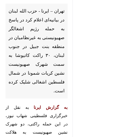
حمله رژیم اشغالگر صهیونیستی به
غیرنظامیان در منطقه بنت جبیل در
جنوب لبنان، ۳۰ راکت کاتیوشا به
سمت شهرک صهیونیست نشین
کریات شمونا در شمال فلسطین
اشغالی شلیک کرده است.
به گزارش ایرنا
به نقل از خبرگزاری
فلسطینی شهاب نیوز، در این حمله
راکتی، دو شهرک نشین صهیونیست به
هلاکت رسیدند.
همزمان برخی منابع عبری از وقوع
آتش‌سوزی پس از حملات به کریات
شمونا خبر دادند. نیروهای امدادی به
محل سقوط موشک‌های لبنانی در