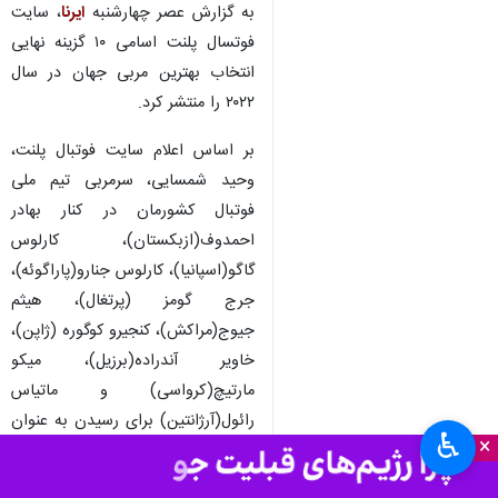
به گزارش عصر چهارشنبه
ایرنا
، سایت
فوتسال پلنت اسامی ۱۰ گزینه نهایی
انتخاب بهترین مربی جهان در سال
۲۰۲۲ را منتشر کرد.
بر اساس اعلام سایت فوتبال پلنت،
وحید شمسایی، سرمربی تیم ملی
فوتبال کشورمان در کنار بهادر
احمدوف(ازبکستان)، کارلوس
گاگو(اسپانیا)، کارلوس جنارو(پاراگوئه)،
جرج گومز (پرتغال)، هیثم
جیوج(مراکش)، کنجیرو کوگوره (ژاپن)،
خاویر آندراده(برزیل)، میکو
مارتیچ(کرواسی) و ماتیاس
رائول(آرژانتین) برای رسیدن به عنوان
♿︎
×
بهترین مربی جهان در سال ۲۰۲۲
رقابت خواهند کرد.