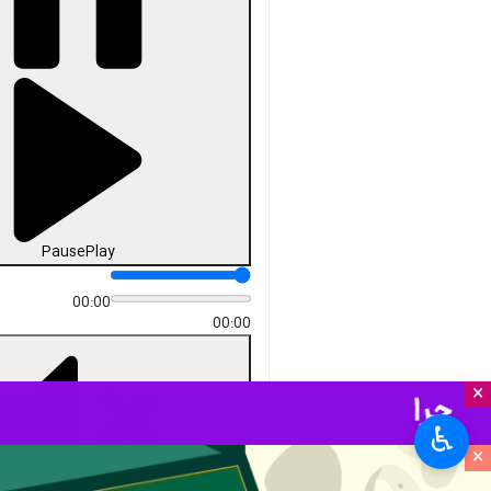
Pause
Play
00:00
00:00
×
♿︎
×