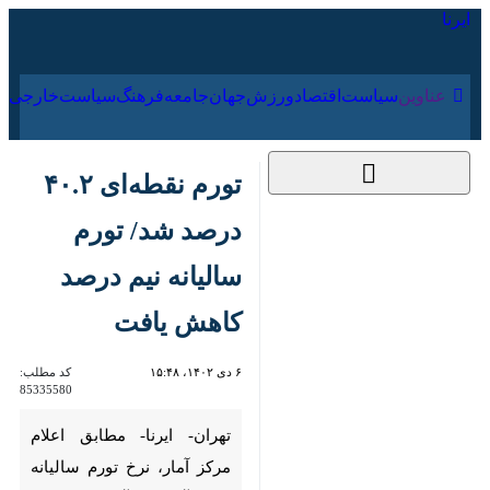
۱۷ مرداد ۱۴۰۵
عناوین‌
سیاست
اقتصاد
ورزش
جهان
جامعه
فرهنگ
تورم نقطه‌ای ۴۰.۲
درصد شد/ تورم سالیانه
نیم درصد کاهش یافت
۶ دی ۱۴۰۲، ۱۵:۴۸
کد مطلب:
85335580
تهران- ایرنا- مطابق اعلام مرکز
آمار، نرخ تورم سالیانه مرکز آمار در
آذرماه امسال به ۴۴.۴ درصد رسید
که در مقایسه با مدت مشابه سال