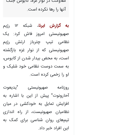
صهیونیستی امروز چهارشنبه
گزارش دادند که با وجود بازگشت
شماری از نظامیان صهیونیست از
نبردهای زمینی با رزمندگان
مقاومت در نوار غزه، کابوس جنگ
آنها را رها نکرده است.
به گزارش ایرنا
، شبکه ۱۲ رژیم
صهیونیستی امروز فاش کرد: یک
نظامی تیپ چترباز ارتش رژیم
صهیونیستی که از نوار غزه بازگشته
است، به محض بیدار شدن از کابوس،
به سمت دوست نظامی خود شلیک و
×
او را زخمی کرده است.
♿︎
×
روزنامه صهیونیستی "یدیعوت